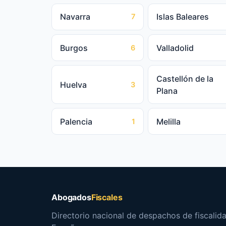
Navarra
Islas Baleares
7
Burgos
Valladolid
6
Castellón de la
Huelva
3
Plana
Palencia
Melilla
1
Abogados
Fiscales
Directorio nacional de despachos de fiscalida