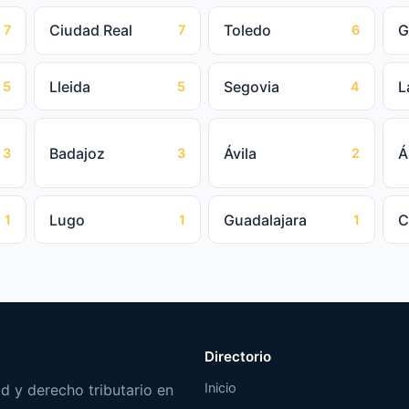
Ciudad Real
Toledo
G
7
7
6
Lleida
Segovia
L
5
5
4
Badajoz
Ávila
Á
3
3
2
Lugo
Guadalajara
C
1
1
1
Directorio
Inicio
d y derecho tributario en