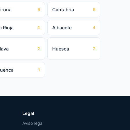
irona
Cantabria
6
6
a Rioja
Albacete
4
4
lava
Huesca
2
2
uenca
1
Legal
Aviso legal