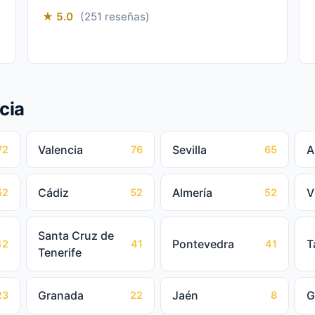
★ 5.0
(251 reseñas)
cia
Valencia
Sevilla
A
72
76
65
Cádiz
Almería
V
52
52
52
Santa Cruz de
Pontevedra
T
42
41
41
Tenerife
Granada
Jaén
G
23
22
8