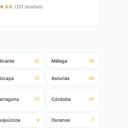
★ 5.0
(201 reseñas)
licante
Málaga
61
58
izcaya
Asturias
51
48
arragona
Córdoba
32
30
uipúzcoa
Ourense
8
7