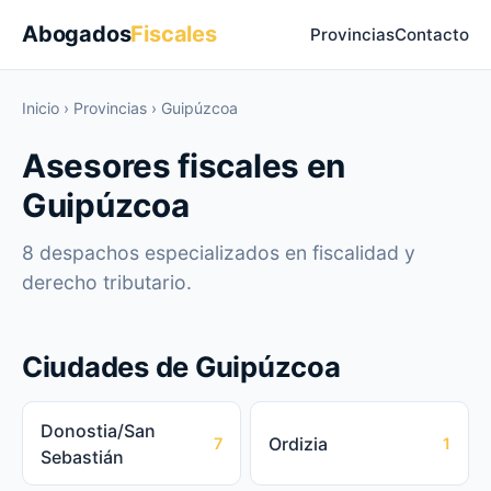
Abogados
Fiscales
Provincias
Contacto
Inicio
›
Provincias
›
Guipúzcoa
Asesores fiscales en
Guipúzcoa
8 despachos especializados en fiscalidad y
derecho tributario.
Ciudades de Guipúzcoa
Donostia/San
Ordizia
7
1
Sebastián