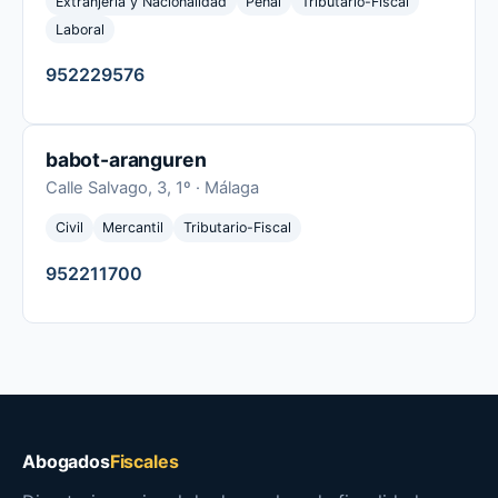
Extranjería y Nacionalidad
Penal
Tributario-Fiscal
Laboral
952229576
babot-aranguren
Calle Salvago, 3, 1º · Málaga
Civil
Mercantil
Tributario-Fiscal
952211700
Abogados
Fiscales