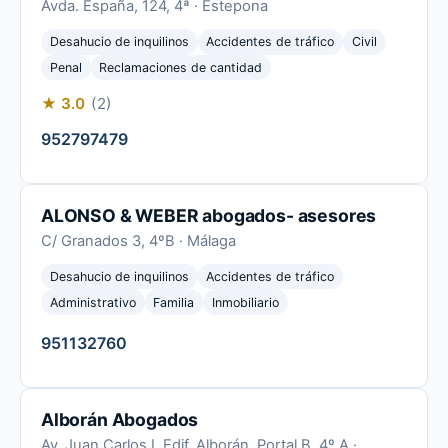
Avda. España, 124, 4ª · Estepona
Desahucio de inquilinos
Accidentes de tráfico
Civil
Penal
Reclamaciones de cantidad
★ 3.0
(2)
952797479
ALONSO & WEBER abogados- asesores
C/ Granados 3, 4ºB · Málaga
Desahucio de inquilinos
Accidentes de tráfico
Administrativo
Familia
Inmobiliario
951132760
Alborán Abogados
Av. Juan Carlos I, Edif. Alborán, Portal B, 4º A ·