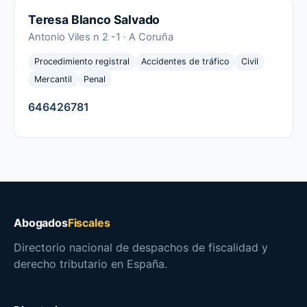
Teresa Blanco Salvado
Antonio Viles n 2 -1 · A Coruña
Procedimiento registral
Accidentes de tráfico
Civil
Mercantil
Penal
646426781
Abogados
Fiscales
Directorio nacional de despachos de fiscalidad y
derecho tributario en España.