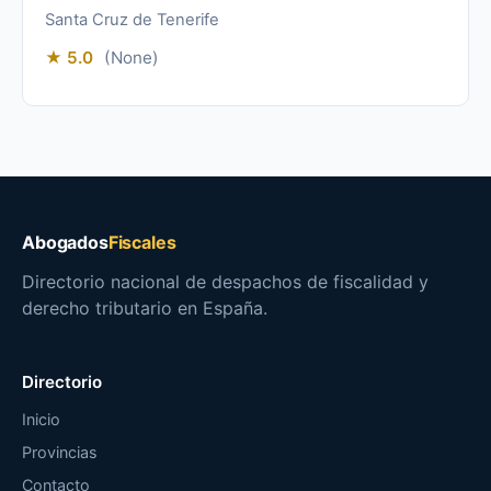
Santa Cruz de Tenerife
★ 5.0
(None)
Abogados
Fiscales
Directorio nacional de despachos de fiscalidad y
derecho tributario en España.
Directorio
Inicio
Provincias
Contacto