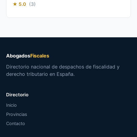
★ 5.0
(3)
Abogados
Fiscales
Directorio nacional de despachos de fiscalidad y
derecho tributario en España.
Directorio
Inicio
Provincias
Contacto