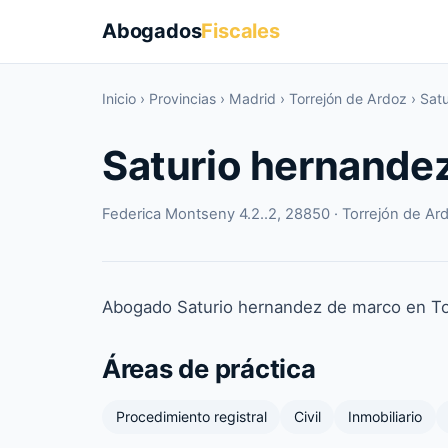
Abogados
Fiscales
Inicio
›
Provincias
›
Madrid
›
Torrejón de Ardoz
›
Sat
Saturio hernande
Federica Montseny 4.2..2, 28850 · Torrejón de Ar
Abogado Saturio hernandez de marco en To
Áreas de práctica
Procedimiento registral
Civil
Inmobiliario