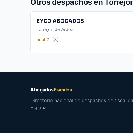
Otros despachos en Torrejó
EYCO ABOGADOS
Torrejón de Ardoz
★ 4.7
(3)
Abogados
Fiscales
Directorio nacional de despachos de fiscalida
España.