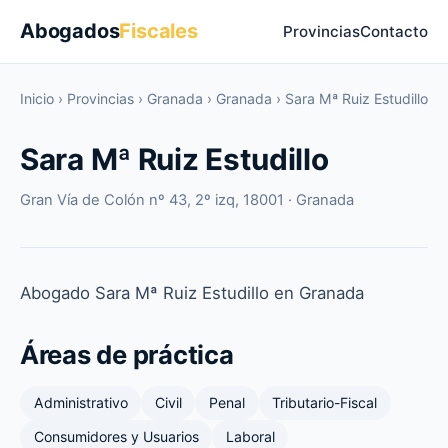
Abogados
Fiscales
Provincias
Contacto
Inicio
›
Provincias
›
Granada
›
Granada
›
Sara Mª Ruiz Estudillo
Sara Mª Ruiz Estudillo
Gran Vía de Colón nº 43, 2º izq, 18001 · Granada
Abogado Sara Mª Ruiz Estudillo en Granada
Áreas de práctica
Administrativo
Civil
Penal
Tributario-Fiscal
Consumidores y Usuarios
Laboral