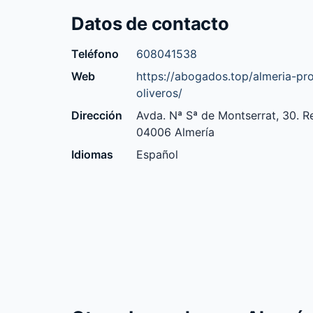
Datos de contacto
Teléfono
608041538
Web
https://abogados.top/almeria-pr
oliveros/
Dirección
Avda. Nª Sª de Montserrat, 30. R
04006 Almería
Idiomas
Español