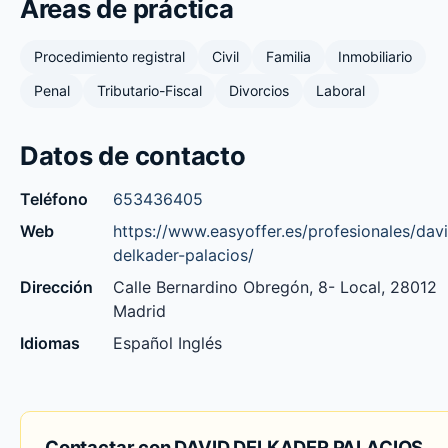
Áreas de práctica
Procedimiento registral
Civil
Familia
Inmobiliario
Penal
Tributario-Fiscal
Divorcios
Laboral
Datos de contacto
Teléfono
653436405
Web
https://www.easyoffer.es/profesionales/dav
delkader-palacios/
Dirección
Calle Bernardino Obregón, 8- Local, 28012
Madrid
Idiomas
Español Inglés
Contactar con DAVID DELKADER PALACIOS