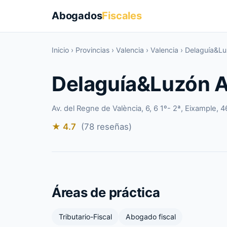
Abogados
Fiscales
Inicio
›
Provincias
›
Valencia
›
Valencia
›
Delaguía&L
Delaguía&Luzón 
Av. del Regne de València, 6, 6 1º- 2ª, Eixample, 4
★ 4.7
(78 reseñas)
Áreas de práctica
Tributario-Fiscal
Abogado fiscal