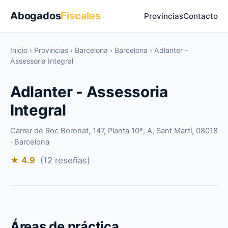
Abogados
Fiscales
Provincias
Contacto
Inicio
›
Provincias
›
Barcelona
›
Barcelona
›
Adlanter -
Assessoria Integral
Adlanter - Assessoria
Integral
Carrer de Roc Boronat, 147, Planta 10º, A, Sant Martí, 08018
· Barcelona
★ 4.9
(12 reseñas)
Áreas de práctica