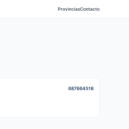
Provincias
Contacto
687664518