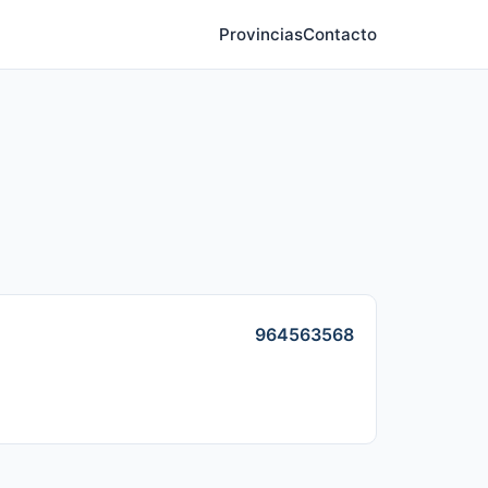
Provincias
Contacto
964563568