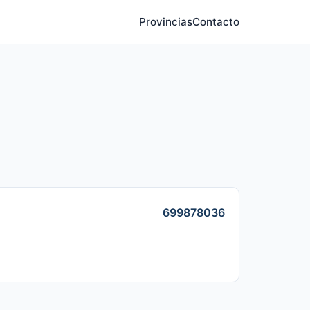
Provincias
Contacto
699878036