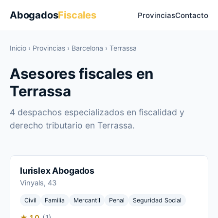
Abogados
Fiscales
Provincias
Contacto
Inicio
›
Provincias
›
Barcelona
›
Terrassa
Asesores fiscales en
Terrassa
4 despachos especializados en fiscalidad y
derecho tributario en Terrassa.
Iurislex Abogados
Vinyals, 43
Civil
Familia
Mercantil
Penal
Seguridad Social
★ 1.0
(1)