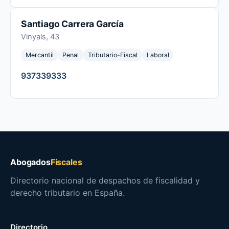
Santiago Carrera García
Vinyals, 43
Mercantil
Penal
Tributario-Fiscal
Laboral
937339333
Abogados
Fiscales
Directorio nacional de despachos de fiscalidad y
derecho tributario en España.
Directorio